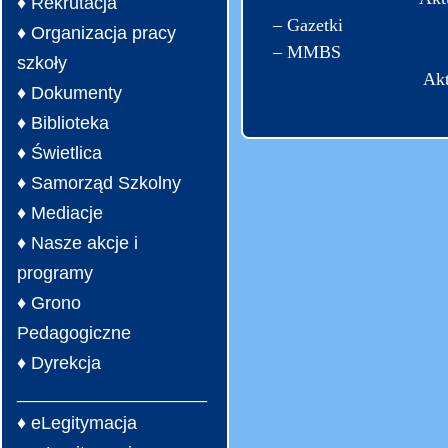
♦ Rekrutacja
– Gazetki
♦ Organizacja pracy
– MMBS
szkoły
Akt
♦ Dokumenty
♦ Biblioteka
♦ Świetlica
♦ Samorząd Szkolny
♦ Mediacje
♦ Nasze akcje i
programy
♦ Grono
Pedagogiczne
♦ Dyrekcja
___________________
♦ eLegitymacja