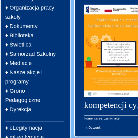
♦ Organizacja pracy
szkoły
♦ Dokumenty
♦ Biblioteka
♦ Świetlica
♦ Samorząd Szkolny
♦ Mediacje
♦ Nasze akcje i
programy
♦ Grono
Pedagogiczne
kompetencji cyf
♦ Dyrekcja
___________________
komentarze: zamknięte
♦ eLegitymacja
« Dzwonki
♦ mLegitymacja