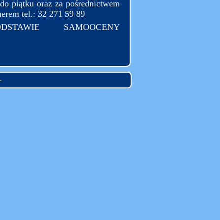
 do piątku oraz za pośrednictwem
merem tel.: 32 271 59 89
DSTAWIE SAMOOCENY
L