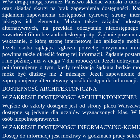
W/w drogą mogą również Państwo składać wnioski o udostę
oraz składać skargi na brak zapewnienia dostępności. K
żądaniem zapewnienia dostępności cyfrowej strony inter
jakiegoś ich elementu. Można także zażądać udostę
alternatywnych, na przykład odczytanie niedostępneg
zawartości filmu bez audiodeskrypcji itp. Żądanie powinno 
wskazanie, o którą stronę internetową lub aplikację mobi
Jeżeli osoba żądająca zgłasza potrzebę otrzymania info
powinna także określić formę tej informacji. Żądanie posta
i nie później, niż w ciągu 7 dni roboczych. Jeżeli dotrzyma
poinformujemy o tym, kiedy realizacja żądania będzie mo
może być dłuższy niż 2 miesiące. Jeżeli zapewnienie d
zaproponujemy alternatywny sposób dostępu do informacji.
DOSTĘPNOŚĆ ARCHITEKTONICZNA
W ZAKRESIE DOSTĘPNOŚCI ARCHITEKTONICZNEJ:
Wejście do szkoły dostępne jest od strony placu Warszaws
dostępne są jedynie dla uczniów wyznaczonych klas. W
osób niepełnosprawnych.
W ZAKRESIE DOSTĘPNOŚCI INFORMACYJNO-KOMU
Dostęp do informacji jest możliwy w godzinach pracy sekret