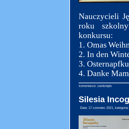
Nauczycieli J
roku szkoln
konkursu:
1. Omas Weihna
2. In den Wint
3. Osternapfku
4. Danke Mama,
komentarze: zamknięte
Silesia Inco
Data: 17 czerwiec 2021, kategoria