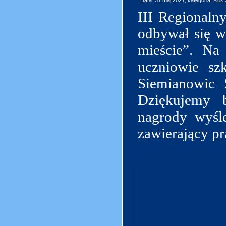
Data: 31 maj 2021, kategoria:
Rok 
III Regionaln
odbywał się 
mieście”. Na
uczniowie sz
Siemianowic 
Dziękujemy b
nagrody wyśl
zawierający pr