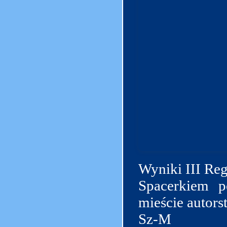
Wyniki III Re
Spacerkiem 
mieście
autors
Sz-M