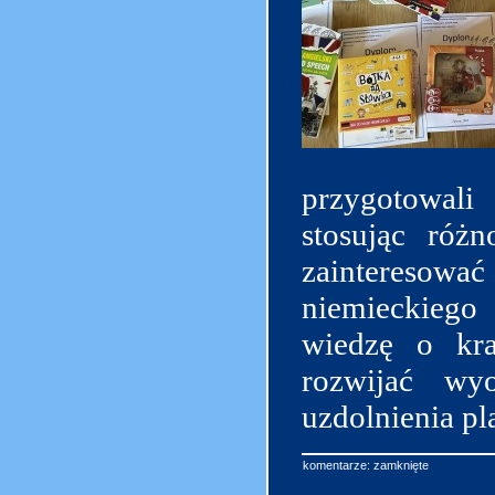
przygotowali
stosując róż
zainteresowa
niemieckiego
wiedzę o kra
rozwijać wyo
uzdolnienia pl
komentarze: zamknięte