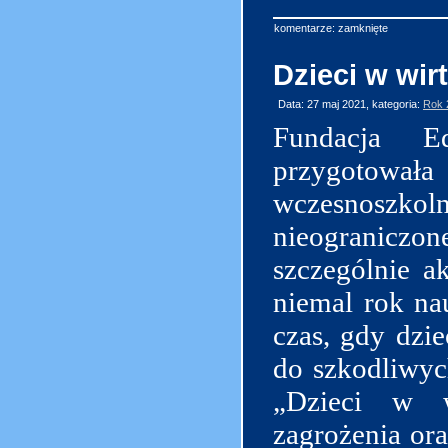
komentarze: zamknięte
Dzieci w wirt
Data: 27 maj 2021, kategoria:
Rok 
Fundacja Ed
przygotowa
wczesnoszkol
nieograniczo
szczególnie a
niemal rok nau
czas, gdy dzie
do szkodliwych
„Dzieci w w
zagrożenia or