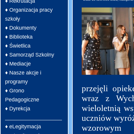
♦ Rekrutacja
♦ Organizacja pracy
szkoły
♦ Dokumenty
♦ Biblioteka
♦ Świetlica
♦ Samorząd Szkolny
♦ Mediacje
♦ Nasze akcje i
programy
przejęli opie
♦ Grono
wraz z Wych
Pedagogiczne
wieloletnią ws
♦ Dyrekcja
uczniów wyróż
___________________
wzorowym z
♦ eLegitymacja