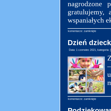
nagrodzone p
gratulujemy,
wspaniałych e
komentarze: zamknięte
Dzień dziec
Data: 1 czerwiec 2021, kategoria:
Z
–
u
m
komentarze: zamknięte
Podziękowa