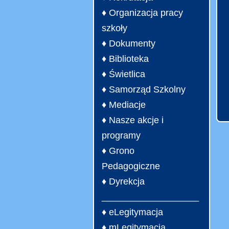
♦ Organizacja pracy
szkoły
♦ Dokumenty
♦ Biblioteka
♦ Świetlica
♦ Samorząd Szkolny
♦ Mediacje
♦ Nasze akcje i
programy
♦ Grono
Pedagogiczne
♦ Dyrekcja
___________________
♦ eLegitymacja
♦ mLegitymacja