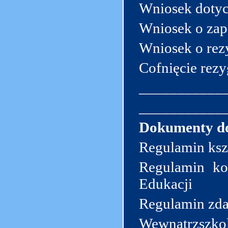
Wniosek dotyc
Wniosek o zape
Wniosek o rezy
Cofnięcie rezy
___________
___________
Dokumenty do
Regulamin kszt
Regulamin kor
Edukacji
Regulamin zda
Wewnątrzszkol