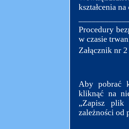
kształcenia na
___________
Procedury bez
w czasie trwa
Załącznik nr 
Aby pobrać kl
kliknąć na n
„Zapisz plik
zależności od 