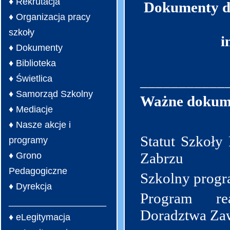
♦ Rekrutacja
Dokumenty do
♦ Organizacja pracy
szkoły
i
♦ Dokumenty
♦ Biblioteka
___________
♦ Świetlica
♦ Samorząd Szkolny
Ważne dokum
♦ Mediacje
♦ Nasze akcje i
Statut Szkoły
programy
Zabrzu
♦ Grono
Pedagogiczne
Szkolny progr
♦ Dyrekcja
Program rea
___________________
Doradztwa Za
♦ eLegitymacja