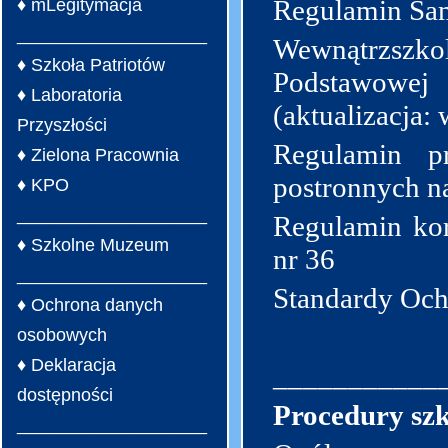
Regulamin Sa
♦ mLegitymacja
___________________
Wewnątrzsz
♦ Szkoła Patriotów
Podstawowej
♦ Laboratoria
(aktualizacja: 
Przyszłości
Regulamin p
♦ Zielona Pracownia
postronnych na
♦ KPO
___________________
Regulamin kor
♦ Szkolne Muzeum
nr 36
___________________
Standardy Och
♦ Ochrona danych
osobowych
♦ Deklaracja
___________
dostępności
Procedury szk
___________________