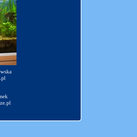
ewska
.pl
mek
ze.pl