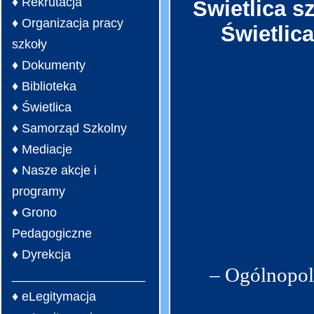
♦ Rekrutacja
Świetlica s
♦ Organizacja pracy
Świetlic
szkoły
♦ Dokumenty
♦ Biblioteka
♦ Świetlica
♦ Samorząd Szkolny
♦ Mediacje
♦ Nasze akcje i
programy
♦ Grono
Pedagogiczne
♦ Dyrekcja
– Ogólnopol
___________________
♦ eLegitymacja