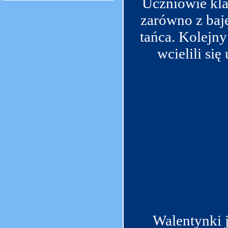
Uczniowie klas
zarówno z baje
tańca. Kolejn
wcielili si
Walentynki 