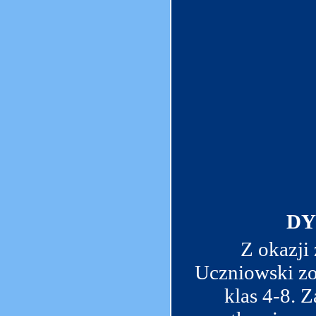
DY
Z okazji
Uczniowski zo
klas 4-8. Z