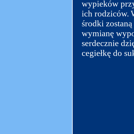
wypieków przy
ich rodziców. 
środki zostaną
wymianę wypos
serdecznie dzi
cegiełkę do su