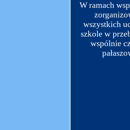
W ramach wspó
zorganizow
wszystkich u
szkole w przeb
wspólnie c
pałaszo