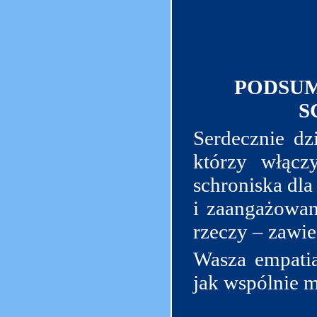
PODSUM
S
Serdecznie dz
którzy włącz
schroniska dla
i zaangażowan
rzeczy – zawie
Wasza empati
jak wspólnie 