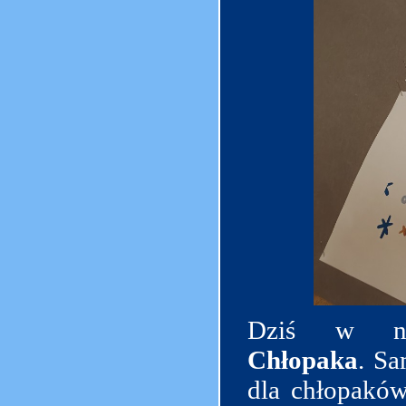
Dziś w na
Chłopaka
. Sa
dla chłopakó