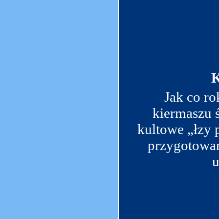
Jak co ro
kiermaszu 
kultowe „łzy 
przygotowan
u