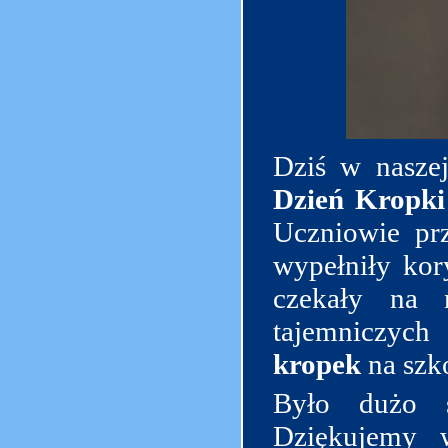
Dziś w nasze
Dzień Kropki
Uczniowie pr
wypełniły kor
czekały na
tajemniczy
kropek
na szk
Było dużo ś
Dziękujemy 