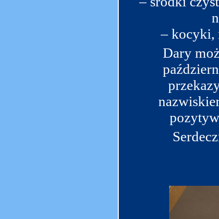
– środki czys
n
– kocyki, 
Dary moż
październ
przekazy
nazwiskie
pozytywn
Serdecz