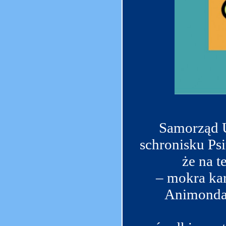
Samorząd U
schronisku Ps
że na t
– mokra kar
Animonda 