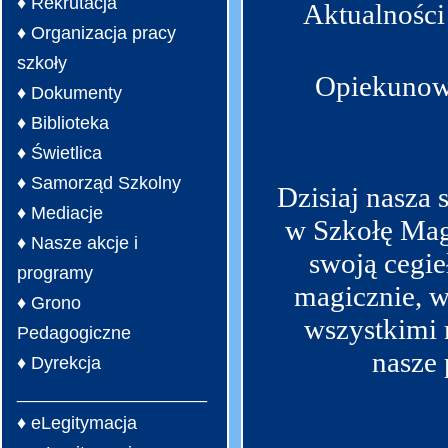
♦ Rekrutacja
Aktualnośc
♦ Organizacja pracy
szkoły
Opiekunowi
♦ Dokumenty
♦ Biblioteka
♦ Świetlica
♦ Samorząd Szkolny
Dzisiaj nasza 
♦ Mediacje
w Szkołę Mag
♦ Nasze akcje i
swoją cegie
programy
magicznie, w
♦ Grono
wszystkimi 
Pedagogiczne
nasze 
♦ Dyrekcja
___________________
♦ eLegitymacja