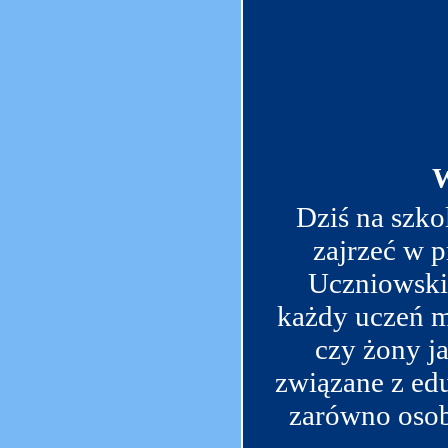
Dziś na szko
zajrzeć w 
Uczniowski 
każdy uczeń m
czy żony ja
związane z ed
zarówno osob