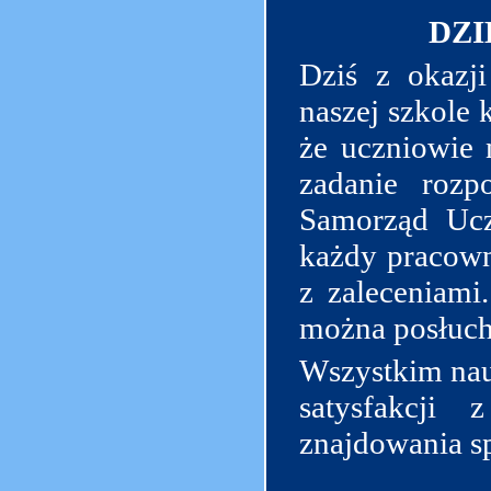
DZI
Dziś z okazj
naszej szkole 
że uczniowie 
zadanie rozp
Samorząd Ucz
każdy pracown
z zaleceniami
można posłucha
Wszystkim nau
satysfakcji
znajdowania s