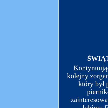
ŚWIĄ
Kontynuując
kolejny zorga
który był
piernik
zainteresowa
lubimy f