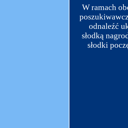
W ramach obc
poszukiwawczą
odnaleźć uk
słodką nagro
słodki pocz