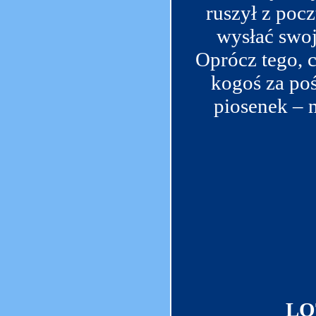
ruszył z poc
wysłać swoj
Oprócz tego, 
kogoś za po
piosenek – n
LO