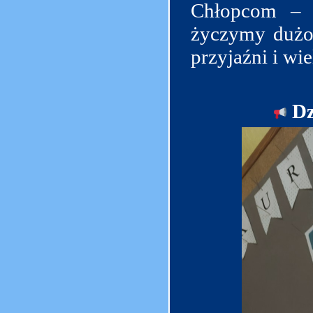
Chłopcom – 
życzymy dużo 
przyjaźni i wi
Dz