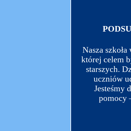
PODSU
Nasza szkoła 
której celem 
starszych. 
uczniów ud
Jesteśmy d
pomocy –