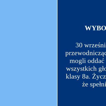
WYBO
30 wrześni
przewodniczą
mogli oddać 
wszystkich gł
klasy 8a. Życ
że spełn