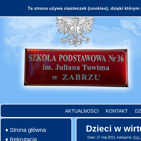
Ta strona używa ciasteczek (cookies), dzięki którym 
AKTUALNOŚCI
KONTAKT
DZ
Dzieci w wirt
♦ Strona główna
Data: 27 maj 2021, kategoria:
Rok 
♦ Rekrutacja