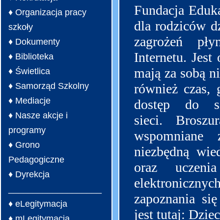
Fundacja Eduka
♦ Organizacja pracy
dla rodziców d
szkoły
zagrożeń pły
♦ Dokumenty
Internetu. Jest
♦ Biblioteka
mają za sobą ni
♦ Świetlica
♦ Samorząd Szkolny
również czas, 
♦ Mediacje
dostęp do sz
♦ Nasze akcje i
sieci. Broszu
programy
wspomniane 
♦ Grono
niezbędną wie
Pedagogiczne
oraz uczeni
♦ Dyrekcja
elektronicznych
___________________
zapoznania się
♦ eLegitymacja
jest tutaj:
Dziec
♦ mLegitymacja