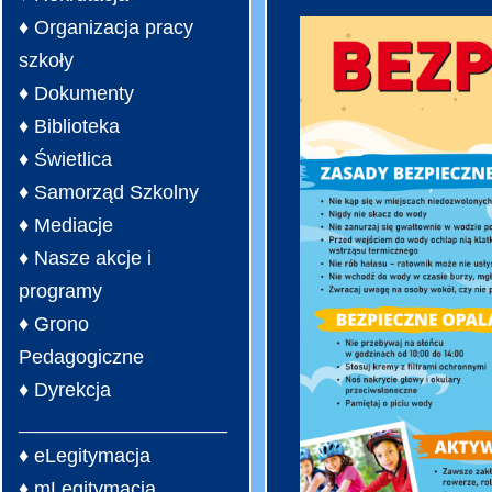
♦ Organizacja pracy
szkoły
♦ Dokumenty
♦ Biblioteka
♦ Świetlica
♦ Samorząd Szkolny
♦ Mediacje
♦ Nasze akcje i
programy
♦ Grono
Pedagogiczne
♦ Dyrekcja
___________________
♦ eLegitymacja
♦ mLegitymacja