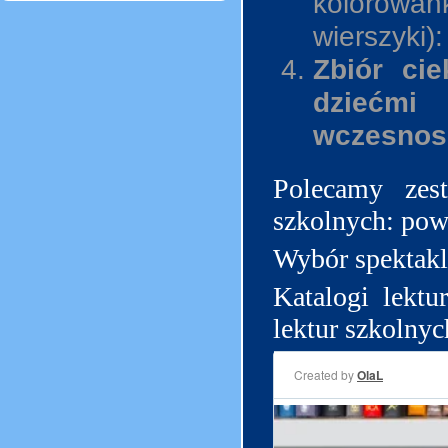
koloro
wierszyki):
Zbiór ci
dziećm
wczesnos
Polecamy zes
szkolnych:
powt
Wybór spektakli
Katalogi lektu
lektur szkolnyc