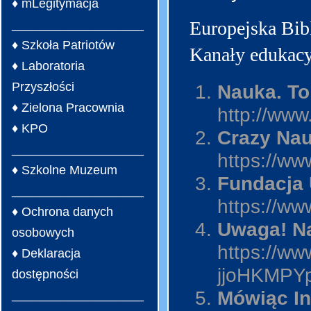
♦ mLegitymacja
___________________
Europejska Bib
♦ Szkoła Patriotów
Kanały edukacy
♦ Laboratoria
Przyszłości
Nauka. To
♦ Zielona Pracownia
http://www
♦ KPO
Crazy Na
___________________
https://w
♦ Szkolne Muzeum
Fundacja 
___________________
https://ww
♦ Ochrona danych
Uwaga! N
osobowych
https://w
♦ Deklaracja
jjoHKMPY
dostępności
Mówiąc In
___________________