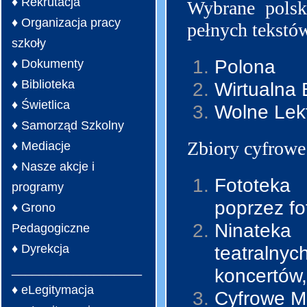
♦ Rekrutacja
Wybrane polsk
♦ Organizacja pracy
pełnych tekstów
szkoły
Polona
♦ Dokumenty
♦ Biblioteka
Wirtualna B
♦ Świetlica
Wolne Lek
♦ Samorząd Szkolny
Zbiory cyfrowe
♦ Mediacje
♦ Nasze akcje i
Fototeka 
programy
poprzez fo
♦ Grono
Ninateka 
Pedagogiczne
♦ Dyrekcja
teatraln
___________________
koncertów,
♦ eLegitymacja
Cyfrowe 