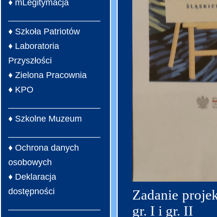
♦ mLegitymacja
___________________
♦ Szkoła Patriotów
♦ Laboratoria
Przyszłości
♦ Zielona Pracownia
♦ KPO
___________________
♦ Szkolne Muzeum
___________________
♦ Ochrona danych
osobowych
♦ Deklaracja
dostępności
Zadanie proje
___________________
gr. I i gr. II