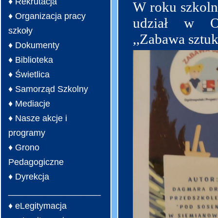
♦ Rekrutacja
W roku szkoln
♦ Organizacja pracy
udział w Og
szkoły
,,Zabawa sztuk
♦ Dokumenty
♦ Biblioteka
♦ Świetlica
♦ Samorząd Szkolny
♦ Mediacje
♦ Nasze akcje i
programy
♦ Grono
Pedagogiczne
♦ Dyrekcja
___________________
♦ eLegitymacja