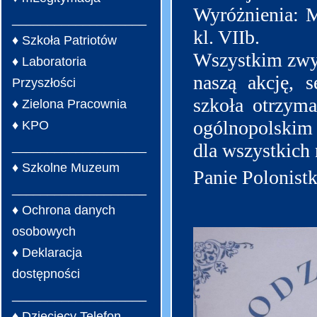
Wyróżnienia: Ma
___________________
kl. VIIb.
♦ Szkoła Patriotów
Wszystkim zwyc
♦ Laboratoria
naszą akcję, 
Przyszłości
szkoła otrzym
♦ Zielona Pracownia
ogólnopolskim
♦ KPO
___________________
dla wszystkich 
♦ Szkolne Muzeum
Panie Polonistk
___________________
♦ Ochrona danych
osobowych
♦ Deklaracja
dostępności
___________________
♦ Dziecięcy Telefon