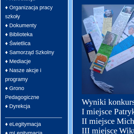
♦ Organizacja pracy
szkoły
♦ Dokumenty
♦ Biblioteka
♦ Świetlica
♦ Samorząd Szkolny
♦ Mediacje
♦ Nasze akcje i
programy
♦ Grono
Pedagogiczne
Wyniki konkursu
♦ Dyrekcja
I miejsce Patryk
___________________
II miejsce Micha
♦ eLegitymacja
III miejsce Wikt
♦ mLegitymacja