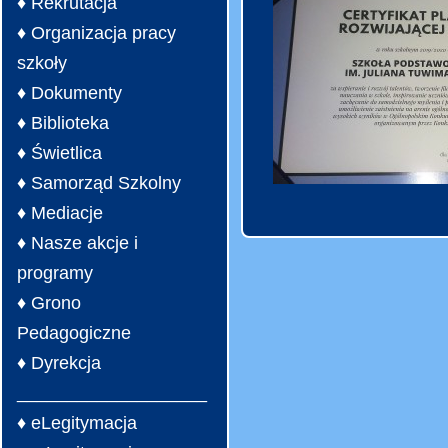
♦ Rekrutacja
♦ Organizacja pracy
szkoły
♦ Dokumenty
♦ Biblioteka
♦ Świetlica
♦ Samorząd Szkolny
♦ Mediacje
♦ Nasze akcje i
programy
♦ Grono
Pedagogiczne
♦ Dyrekcja
___________________
♦ eLegitymacja