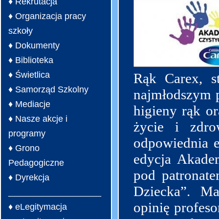
♦ Rekrutacja
♦ Organizacja pracy
szkoły
♦ Dokumenty
♦ Biblioteka
♦ Świetlica
Rąk Carex, s
♦ Samorząd Szkolny
najmłodszym p
♦ Mediacje
higieny rąk o
♦ Nasze akcje i
życie i zdrow
programy
odpowiednia e
♦ Grono
edycja Akadem
Pedagogiczne
pod patronat
♦ Dyrekcja
Dziecka”. Ma
___________________
opinię profes
♦ eLegitymacja