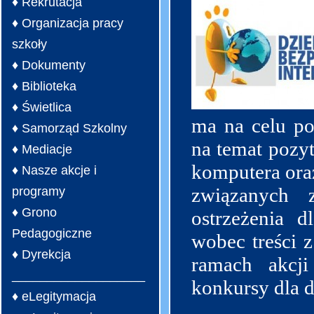
♦ Rekrutacja
♦ Organizacja pracy
szkoły
♦ Dokumenty
♦ Biblioteka
♦ Świetlica
ma na celu po
♦ Samorząd Szkolny
na temat pozy
♦ Mediacje
komputera oraz
♦ Nasze akcje i
związanych z
programy
♦ Grono
ostrzeżenia d
Pedagogiczne
wobec treści z
♦ Dyrekcja
ramach akcji
___________________
konkursy dla d
♦ eLegitymacja