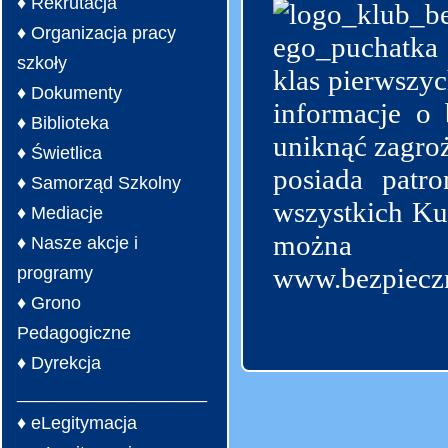
♦ Rekrutacja
♦ Organizacja pracy
szkoły
klas pierwszyc
♦ Dokumenty
informacje o 
♦ Biblioteka
uniknąć zagroż
♦ Świetlica
posiada patr
♦ Samorząd Szkolny
wszystkich Ku
♦ Mediacje
można p
♦ Nasze akcje i
www.bezpieczn
programy
♦ Grono
Pedagogiczne
♦ Dyrekcja
___________________
♦ eLegitymacja