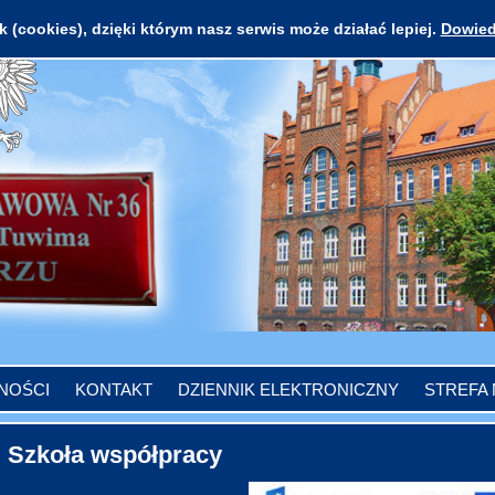
 (cookies), dzięki którym nasz serwis może działać lepiej.
Dowied
NOŚCI
KONTAKT
DZIENNIK ELEKTRONICZNY
STREFA
Szkoła współpracy