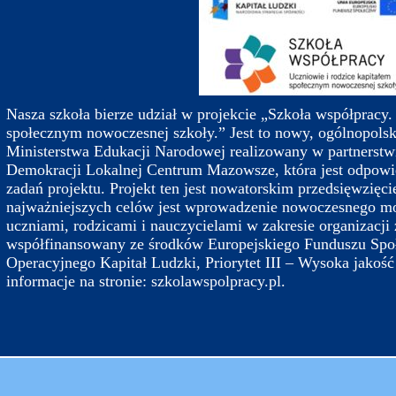
Nasza szkoła bierze udział w projekcie „Szkoła współpracy.
społecznym nowoczesnej szkoły.” Jest to nowy, ogólnopolsk
Ministerstwa Edukacji Narodowej realizowany w partnerst
Demokracji Lokalnej Centrum Mazowsze, która jest odpowie
zadań projektu. Projekt ten jest nowatorskim przedsięwzięc
najważniejszych celów jest wprowadzenie nowoczesnego m
uczniami, rodzicami i nauczycielami w zakresie organizacji ż
współfinansowany ze środków Europejskiego Funduszu Sp
Operacyjnego Kapitał Ludzki, Priorytet III – Wysoka jakoś
informacje na stronie: szkolawspolpracy.pl.