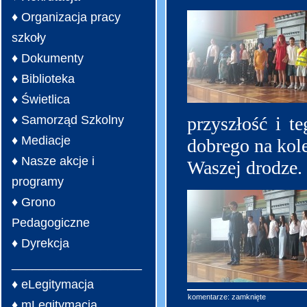
♦ Organizacja pracy
szkoły
♦ Dokumenty
♦ Biblioteka
♦ Świetlica
♦ Samorząd Szkolny
przyszłość i t
♦ Mediacje
dobrego na kole
♦ Nasze akcje i
Waszej drodze.
programy
♦ Grono
Pedagogiczne
♦ Dyrekcja
___________________
♦ eLegitymacja
komentarze: zamknięte
♦ mLegitymacja