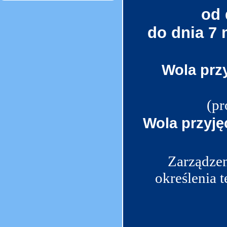
od 
do dnia 7 
Wola przy
(pr
Wola przyjęc
Zarządzen
określenia 