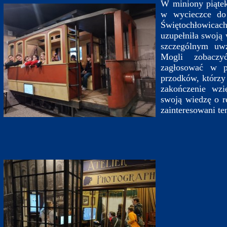
W miniony piątek
w wycieczce d
Świętochłowicac
uzupełniła swoją w
szczególnym uwz
Mogli zobaczy
zagłosować w pl
przodków, którzy
zakończenie wzi
swoją wiedzę o r
zainteresowani te