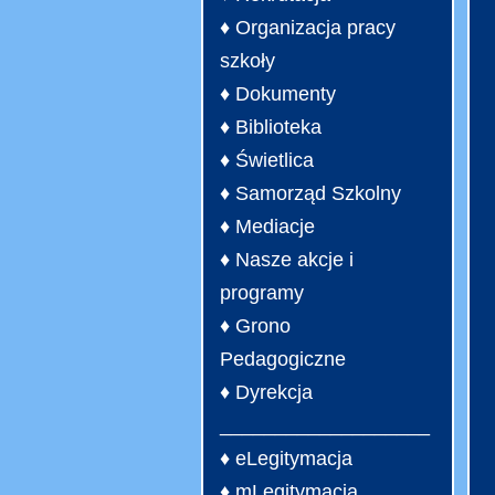
♦ Organizacja pracy
szkoły
♦ Dokumenty
♦ Biblioteka
♦ Świetlica
♦ Samorząd Szkolny
♦ Mediacje
♦ Nasze akcje i
programy
♦ Grono
Pedagogiczne
♦ Dyrekcja
___________________
♦ eLegitymacja
♦ mLegitymacja