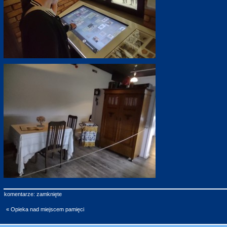
komentarze: zamknięte
« Opieka nad miejscem pamięci