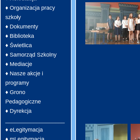
♦ Organizacja pracy
szkoły
♦ Dokumenty
♦ Biblioteka
♦ Świetlica
♦ Samorząd Szkolny
♦ Mediacje
♦ Nasze akcje i
programy
♦ Grono
Pedagogiczne
♦ Dyrekcja
___________________
♦ eLegitymacja
♦ mLegitymacja